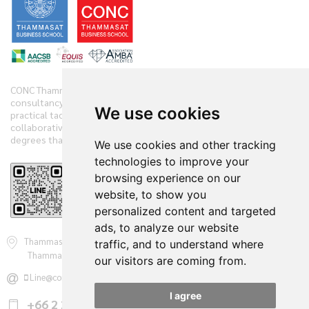
CONC Thammasat offers clients diverse range of business
consultancy, implementation services and training initiatives with
We use cookies
practical tactics. We have practiced and demonstrate new
collaborative techniques to diagnose clients’ companies in 360
degrees that have accelerated the clients’ performances.
We use cookies and other tracking
technologies to improve your
browsing experience on our
Reviews
website, to show you
personalized content and targeted
ads, to analyze our website
Thammasat Consulting Networking and Coaching Center - CONC
traffic, and to understand where
Thammasat 2 Prachan Rd., Pranakorn, Bangkok 10200, Thailand
our visitors are coming from.
Line@conc.thammasat
conc@tbs.tu.ac.th
I agree
+66 2 221 6111 - 20
ต่อ 3247