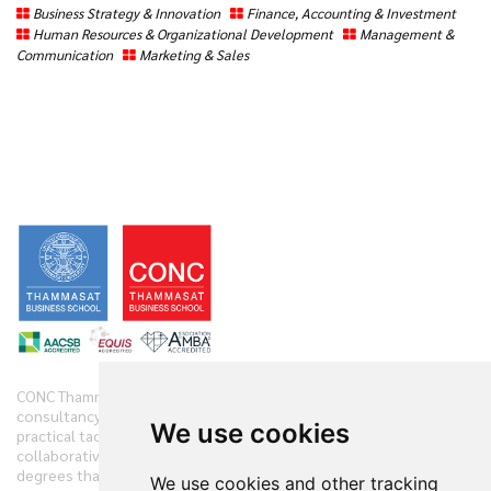
Business Strategy & Innovation
Finance, Accounting & Investment
Human Resources & Organizational Development
Management &
Communication
Marketing & Sales
CONC Thammasat offers clients diverse range of business
consultancy, implementation services and training initiatives with
We use cookies
practical tactics. We have practiced and demonstrate new
collaborative techniques to diagnose clients’ companies in 360
degrees that have accelerated the clients’ performances.
We use cookies and other tracking