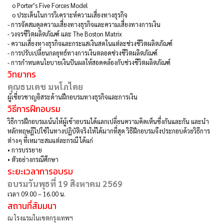
o
Porter’s Five Forces Model
o
ประเด็นในการวิเคราะห์ความเสี่ยงทางธุรกิจ
-
การจัดสมดุลความเสี่ยงทางธุรกิจและความเสี่ยงทางการเงิน
-
วงจรชีวิตผลิตภัณฑ์ และ The Boston Matrix
-
ความเสี่ยงทางธุรกิจและกระแสเงินสดในแต่ละช่วงชีวิตผลิตภัณฑ์
-
การปรับเปลี่ยนกลยุทธ์ทางการเงินตลอดช่วงชีวิตผลิตภัณฑ์
-
การกำหนดนโยบายเงินปันผลให้สอดคล้องกับช่วงชีวิตผลิตภัณฑ์
วิทยากร
คุณธนเดช มหโภไคย
ผู้เชี่ยวชาญอิสระด้านฝึกอบรมทางธุรกิจและการเงิน
วิธีการฝึกอบรม
วิธีการฝึกอบรมเน้นให้ผู้เข้าอบรมได้แลกเปลี่ยนความคิดเห็นซึ่งกันและกัน และนำ
หลักทฤษฎีไปใช้ในทางปฏิบัติจริงให้ได้มากที่สุด วิธีฝึกอบรมจึงประกอบด้วยวิธีการ
ต่างๆ ที่เหมาะสมแต่ละกรณี ได้แก่
•
การบรรยาย
•
ตัวอย่างกรณีศึกษา
ระยะเวลาการอบรม
อบรมวันพุธที่ 19 สิงหาคม 2569
เวลา 09.00 – 16.00 น.
สถานที่สัมมนา
ณ โรงแรมในเขตกรุงเทพฯ