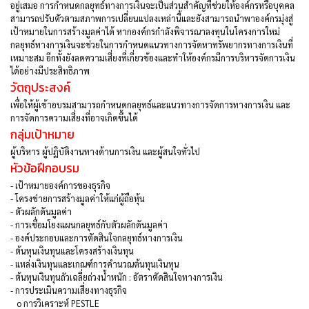
อยู่เสมอ การกำหนดกลยุทธ์ทางการเงินจะเป็นส่วนสำคัญที่ช่วยให้องค์กรหรือบุคคล
สามารถปรับตัวตามสภาพการเปลี่ยนแปลงเหล่านี้และยังสามารถนำพาองค์กรมุ่งสู่
เป้าหมายในการสร้างมูลค่าได้ หากองค์กรกำลังพิจารณาลงทุนในโครงการใหม่
กลยุทธ์ทางการเงินจะช่วยในการกำหนดแนวทางการจัดหาทรัพยากรทางการเงินที่
เหมาะสม อีกทั้งยังลดความเสี่ยงที่เกี่ยวข้องและทำให้องค์กรมีการบริหารจัดการเงิน
ได้อย่างมีประสิทธิภาพ
วัตถุประสงค์
เพื่อให้ผู้เข้าอบรมสามารถกำหนดกลยุทธ์และแนวทางการจัดการทางการเงิน และ
การจัดการความเสี่ยงที่อาจเกิดขึ้นได้
กลุ่มเป้าหมาย
ผู้บริหาร ผู้ปฏิบัติงานทางด้านการเงิน และผู้สนใจทั่วไป
หัวข้อฝึกอบรม
-
เป้าหมายองค์การของธุรกิจ
-
โครงข่ายการสร้างมูลค่าให้แก่ผู้ถือหุ้น
-
ตัวผลักดันมูลค่า
-
การเชื่อมโยงแผนกลยุทธ์กับตัวผลักดันมูลค่า
-
องค์ประกอบและการตัดสินใจกลยุทธ์ทางการเงิน
-
ต้นทุนเงินทุนและโครงสร้างเงินทุน
-
แหล่งเงินทุนและเกณฑ์การคำนวณต้นทุนเงินทุน
-
ต้นทุนเงินทุนถัวเฉลี่ยถ่วงน้ำหนัก : อัตราตัดสินใจทางการเงิน
-
การประเมินความเสี่ยงทางธุรกิจ
o
การวิเคราะห์ PESTLE