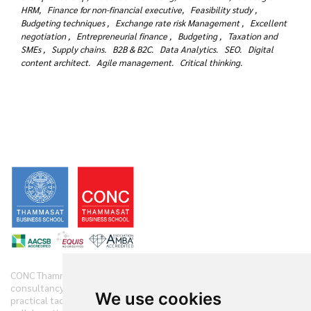
HRM,
Finance for non-financial executive,
Feasibility study ,
Budgeting techniques ,
Exchange rate risk Management ,
Excellent
negotiation ,
Entrepreneurial finance ,
Budgeting ,
Taxation and
SMEs ,
Supply chains.
B2B & B2C.
Data Analytics.
SEO.
Digital
content architect.
Agile management.
Critical thinking.
CONC Thammasat offers clients diverse range of business
consultancy, implementation services and training initiatives with
We use cookies
practical tactics. We have practiced and demonstrate new