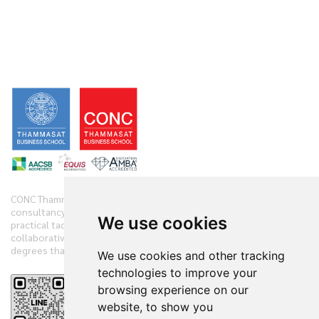
CONC Thammasat offers clients diverse range of business
consultancy, implementation services and training initiatives with
We use cookies
practical tactics. We have practiced and demonstrate new
collaborative techniques to diagnose clients’ companies in 360
degrees that have accelerated the clients’ performances.
We use cookies and other tracking
technologies to improve your
browsing experience on our
Reviews
website, to show you