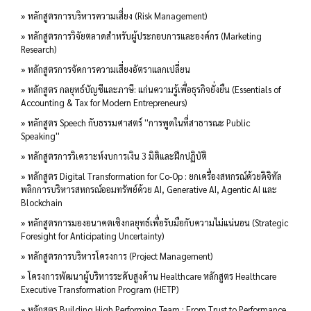
» หลักสูตรการบริหารความเสี่ยง (Risk Management)
» หลักสูตรการวิจัยตลาดสำหรับผู้ประกอบการและองค์กร (Marketing
Research)
» หลักสูตรการจัดการความเสี่ยงอัตราแลกเปลี่ยน
» หลักสูตร กลยุทธ์บัญชีและภาษี: แก่นความรู้เพื่อธุรกิจยั่งยืน (Essentials of
Accounting & Tax for Modern Entrepreneurs)
» หลักสูตร Speech กับธรรมศาสตร์ ''การพูดในที่สาธารณะ Public
Speaking''
» หลักสูตรการวิเคราะห์งบการเงิน 3 มิติและฝึกปฏิบัติ
» หลักสูตร Digital Transformation for Co-Op : ยกเครื่องสหกรณ์ด้วยดิจิทัล
พลิกการบริหารสหกรณ์ออมทรัพย์ด้วย AI, Generative AI, Agentic AI และ
Blockchain
» หลักสูตรการมองอนาคตเชิงกลยุทธ์เพื่อรับมือกับความไม่แน่นอน (Strategic
Foresight for Anticipating Uncertainty)
» หลักสูตรการบริหารโครงการ (Project Management)
» โครงการพัฒนาผู้บริหารระดับสูงด้าน Healthcare หลักสูตร Healthcare
Executive Transformation Program (HETP)
» หลักสูตร Building High Performing Team : From Trust to Performance