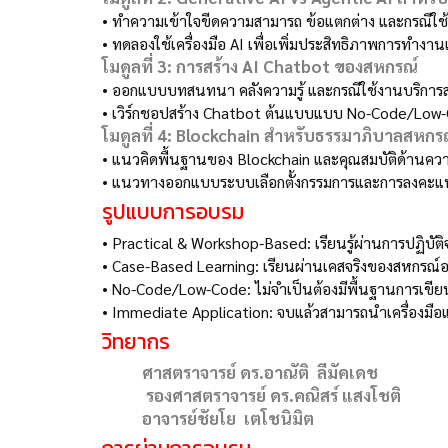
•
ทำความเข้าใจขีดความสามารถ ข้อแตกต่าง และกรณีใช
•
ทดลองใช้เครื่องมือ AI เพื่อเพิ่มประสิทธิภาพการทำงา
โมดูลที่ 3: การสร้าง AI Chatbot ของสหกรณ์
•
ออกแบบบทสนทนา คลังความรู้ และกรณีใช้งานบริการ
•
เวิร์กชอปสร้าง Chatbot ต้นแบบแบบ No-Code/Low-C
โมดูลที่ 4: Blockchain สำหรับธรรมาภิบาลสหกร
•
แนวคิดพื้นฐานของ Blockchain และคุณสมบัติด้านค
•
แนวทางออกแบบระบบเลือกตั้งกรรมการและการลงคะแนน
รูปแบบการอบรม
•
Practical & Workshop-Based: เรียนรู้ผ่านการปฏิบัต
•
Case-Based Learning: เรียนผ่านเคสจริงของสหกรณ์ออมท
•
No-Code/Low-Code: ไม่จำเป็นต้องมีพื้นฐานการเขี
•
Immediate Application: จบแล้วสามารถนำเครื่องมือแ
วิทยากร
ศาสตราจารย์ ดร.อาณัติ ลีมัคเดช
รองศาสตราจารย์ ดร.คณิสร์ แสงโชติ
อาจารย์ชัยโย เตโชนิมิต