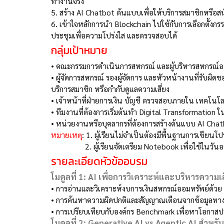
ทำงานจริง
5.
สร้าง AI Chatbot ต้นแบบเพื่อให้บริการสมาชิกหรือ
6. เข้าใจหลักการนำ Blockchain ไปใช้กับการเลือกตั้ง
ประชุมเพื่อความโปร่งใส และตรวจสอบได้
กลุ่มเป้าหมาย
•
คณะกรรมการดำเนินการสหกรณ์ และผู้บริหารสหกรณ์อ
•
ผู้จัดการสหกรณ์ รองผู้จัดการ และหัวหน้างานที่รับ
บริการสมาชิก หรือกำกับดูแลความเสี่ยง
•
เจ้าหน้าที่ฝ่ายการเงิน บัญชี ตรวจสอบภายใน เทคโนโ
•
ทีมงานที่ต้องการเริ่มต้นทำ Digital Transformation
•
หน่วยงานหรือบุคลากรที่ต้องการสร้างต้นแบบ AI Ch
หมายเหตุ
: 1. ผู้เรียนไม่จำเป็นต้องมีพื้นฐานการเขีย
2. ผู้เรียนจัดเตรียม Notebook เพื่อใช้ในวัน
รายละเอียดหัวข้ออบรม
โมดูลที่ 1: AI เพื่อการวิเคราะห์และบริหารความเส
•
การอ่านและวิเคราะห์งบการเงินสหกรณ์ออมทรัพย์ด้วย 
•
การค้นหาความผิดปกติและสัญญาณเตือนจากข้อมูลทาง
•
การเปรียบเทียบกับองค์กร Benchmark เพื่อหาโอกาสป
โมดูลที่ 2: Generative AI vs Agentic AI สำหร