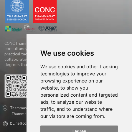
CONC Thammasat offers clients diverse range of business
consultancy, implementation services and training initiatives with
We use cookies
practical tactics. We have practiced and demonstrate new
collaborative techniques to diagnose clients’ companies in 360
degrees that have accelerated the clients’ performances.
We use cookies and other tracking
technologies to improve your
browsing experience on our
Reviews
website, to show you
personalized content and targeted
ads, to analyze our website
Thammasat Consulting Networking and Coaching Center - CONC
traffic, and to understand where
Thammasat 2 Prachan Rd., Pranakorn, Bangkok 10200, Thailand
our visitors are coming from.
Line@conc.thammasat
conc@tbs.tu.ac.th
I agree