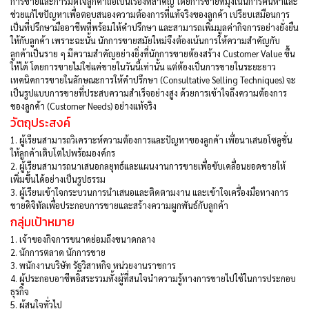
การขายและการมัดใจลูกค้าถือเป็นเรื่องที่สำคัญ โดยการขายที่มุ่งเน้นการค้นหาและ
ช่วยแก้ไขปัญหาเพื่อตอบสนองความต้องการที่แท้จริงของลูกค้า เปรียบเสมือนการ
เป็นที่ปรึกษามืออาชีพที่พร้อมให้คำปรึกษา และสามารถเพิ่มมูลค่ากิจการอย่างยั่งยืน
ให้กับลูกค้า เพราะฉะนั้น นักการขายสมัยใหม่จึงต้องเน้นการให้ความสำคัญกับ
ลูกค้าเป็นราย ๆ มีความสำคัญอย่างยิ่งที่นักการขายต้องสร้าง Customer Value ขึ้น
ให้ได้ โดยการขายไม่ใช่แค่ขายในวันนี้เท่านั้น แต่ต้องเป็นการขายในระยะยาว
เทคนิคการขายในลักษณะการให้คำปรึกษา (Consultative Selling Techniques) จะ
เป็นรูปแบบการขายที่ประสบความสำเร็จอย่างสูง ด้วยการเข้าใจถึงความต้องการ
ของลูกค้า (Customer Needs) อย่างแท้จริง
วัตถุประสงค์
1.
ผู้เรียนสามารถวิเคราะห์ความต้องการและปัญหาของลูกค้า เพื่อนาเสนอโซลูชั่น
ให้ลูกค้าเติบโตไปพร้อมองค์กร
2.
ผู้เรียนสามารถนาเสนอกลยุทธ์และแผนงานการขายเพื่อขับเคลื่อนยอดขายให้
เพิ่มขึ้นได้อย่างเป็นรูปธรรม
3.
ผู้เรียนเข้าใจกระบวนการนำเสนอและติดตามงาน และเข้าใจเครื่องมือทางการ
ขายดิจิทัลเพื่อประกอบการขายและสร้างความผูกพันธ์กับลูกค้า
กลุ่มเป้าหมาย
1.
เจ้าของกิจการขนาดย่อมถึงขนาดกลาง
2.
นักการตลาด นักการขาย
3.
พนักงานบริษัท รัฐวิสาหกิจ หน่วยงานราชการ
4.
ผู้ประกอบอาชีพอิสระรวมทั้งผู้ที่สนใจนำความรู้ทางการขายไปใช้ในการประกอบ
ธุรกิจ
5.
ผู้สนใจทั่วไป