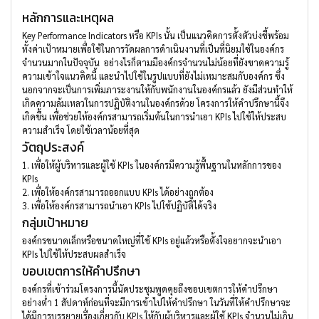
หลักการและเหตุผล
Key Performance Indicators หรือ KPIs นั้น เป็นแนวคิดการตั้งตัวบ่งชี้พร้อม
ทั้งค่าเป้าหมายเพื่อใช้ในการวัดผลการดำเนินงานที่เป็นที่นิยมใช้ในองค์กร
จำนวนมากในปัจจุบัน อย่างไรก็ตามมีองค์กรจำนวนไม่น้อยที่ยังขาดความรู้
ความเข้าใจแนวคิดนี้ และนำไปใช้ในรูปแบบที่ยังไม่เหมาะสมกับองค์กร ซึ่ง
นอกจากจะเป็นการเพิ่มภาระงานให้กับพนักงานในองค์กรแล้ว ยังมีส่วนทำให้
เกิดความล้มเหลวในการปฏิบัติงานในองค์กรด้วย โครงการให้คำปรึกษานี้จึง
เกิดขึ้น เพื่อช่วยให้องค์กรสามารถเริ่มต้นในการนำเอา KPIs ไปใช้ให้ประสบ
ความสำเร็จ โดยใช้เวลาน้อยที่สุด
วัตถุประสงค์
1.
เพื่อให้ผู้บริหารและผู้ใช้ KPIs ในองค์กรมีความรู้พื้นฐานในหลักการของ
KPIs
2.
เพื่อให้องค์กรสามารถออกแบบ KPIs ได้อย่างถูกต้อง
3.
เพื่อให้องค์กรสามารถนำเอา KPIs ไปใช้ปฏิบัติได้จริง
กลุ่มเป้าหมาย
องค์กรขนาดเล็กหรือขนาดใหญ่ที่ใช้ KPIs อยู่แล้วหรือตั้งใจอยากจะนำเอา
KPIs ไปใช้ให้ประสบผลสำเร็จ
ขอบเขตการให้คำปรึกษา
องค์กรที่เข้าร่วมโครงการนี้นัดประชุมพูดคุยถึงขอบเขตการให้คำปรึกษา
อย่างต่ำ 1 สัปดาห์ก่อนที่จะมีการเข้าไปให้คำปรึกษา ในวันที่ให้คำปรึกษาจะ
ได้มีการบรรยายเรื่องเกี่ยวกับ KPIs ให้กับผู้บริหารและผู้ใช้ KPIs จำนวนไม่เกิน