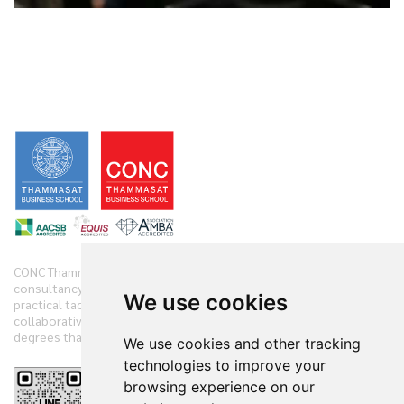
CONC Thammasat offers clients diverse range of business
consultancy, implementation services and training initiatives with
We use cookies
practical tactics. We have practiced and demonstrate new
collaborative techniques to diagnose clients’ companies in 360
degrees that have accelerated the clients’ performances.
We use cookies and other tracking
technologies to improve your
browsing experience on our
Reviews