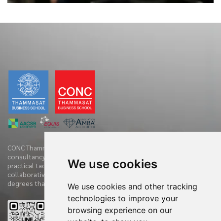
CONC Thammasat offers clients diverse range of business
consultancy, implementation services and training initiatives with
We use cookies
practical tactics. We have practiced and demonstrate new
collaborative techniques to diagnose clients’ companies in 360
degrees that have accelerated the clients’ performances.
We use cookies and other tracking
technologies to improve your
browsing experience on our
Reviews