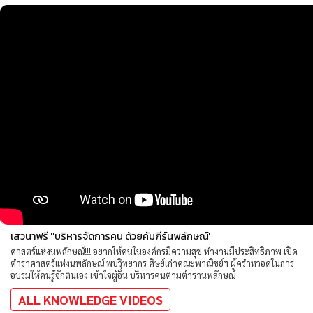
เสวนาฟรี ''บริหารจัดการคน ด้วยคัมภีร์นพลักษณ์'
ศาสตร์แห่งนพลักษณ์!!! อยากให้คนในองค์กรมีความสุข ทำงานมีประสิทธิภาพ เปิด
ตำราศาสตร์แห่งนพลักษณ์ พบวิทยากร ศิษย์เก่าคณะพาณิชย์ฯ ผู้คร่ำหวอดในการ
อบรมให้คนรู้จักตนเอง เข้าใจผู้อื่น บริหารคนตามตำรานพลักษณ์
ALL KNOWLEDGE VIDEOS