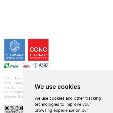
CONC Thammasat offers clients diverse range of business
consultancy, implementation services and training initiatives with
We use cookies
practical tactics. We have practiced and demonstrate new
collaborative techniques to diagnose clients’ companies in 360
degrees that have accelerated the clients’ performances.
We use cookies and other tracking
technologies to improve your
browsing experience on our