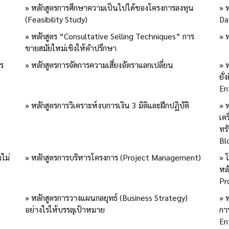
» หลักสูตรการศึกษาความเป็นไปได้ของโครงการลงทุน
» 
(Feasibility Study)
Da
» หลักสูตร “Consultative Selling Techniques” การ
» 
ขายสมัยใหม่เชิงให้คำปรึกษา
กร
» หลักสูตรการจัดการความเสี่ยงอัตราแลกเปลี่ยน
» ห
ยั
En
» หลักสูตรการวิเคราะห์งบการเงิน 3 มิติและฝึกปฏิบัติ
» 
เค
ทร
Bl
ไม่
» หลักสูตรการบริหารโครงการ (Project Management)
» 
หล
Pr
» หลักสูตรการวางแผนกลยุทธ์ (Business Strategy)
» 
อย่างไรให้บรรลุเป้าหมาย
กา
En